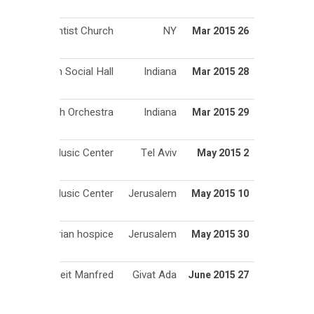
nth-day Adventist Church
NY
26 Mar 2015
sh Federation Social Hall
Indiana
28 Mar 2015
Indiana Youth Orchestra
Indiana
29 Mar 2015
 Blumenthal Music Center
Tel Aviv
2 May 2015
Jerusalem Music Center
Jerusalem
10 May 2015
Austrian hospice
Jerusalem
30 May 2015
Beit Manfred
Givat Ada
27 June 2015