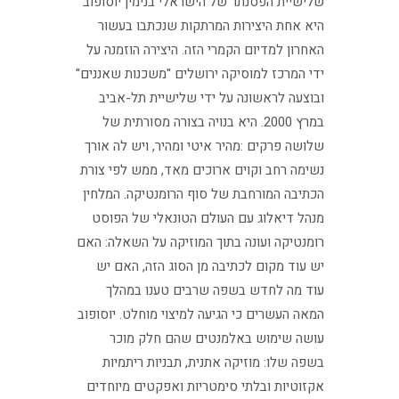
שלישיית הפסנתר של הישראלי בנימין יוסופוב
היא אחת היצירות המרתקות שנכתבו בעשור
האחרון למדיום הקמרי הזה. היצירה הוזמנה על
ידי המרכז למוסיקה ירושלים "משכנות שאננים"
ובוצעה לראשונה על ידי שלישיית תל-אביב
במרץ 2000. היא בנויה בצורה מסורתית של
שלושה פרקים :מהיר איטי ומהיר, ויש לה אורך
נשימה רחב וקוים ארוכים מאד, ממש לפי צורת
הכתיבה המורחבת של סוף הרומנטיקה. המלחין
מנהל דיאלוג עם העולם הטונאלי של הפוסט
רומנטיקה ועונה בתוך המוזיקה על השאלה: האם
יש עוד מקום לכתיבה מן הסוג הזה, האם יש
עוד מה לחדש בשפה שרבים טענו במהלך
המאה העשרים כי הגיעה למיצוי מוחלט. יוסופוב
עושה שימוש באלמנטים שהם חלק מוכר
בשפה שלו: מוזיקה אתנית, תבניות ריתמיות
אקזוטיות ובלתי סימטריות ואפקטים מיוחדים