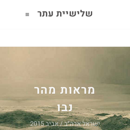
מראות מהר
נבו
ישראל ארה"ב / אביב 2015