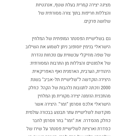
מציגה יצירה קמרית בעלת שטף, אנרגטיות
והצללות חריפות בתוך צורה מסורתית של
שלושה פרקים.
גם בשלישיית הפסנתר המופתית של המלחין
הישראלי בנימין יוסופוב ניתן לשמוע את השילוב
של שפה מוזיקלי עכשווית עם נוכחות נהדרת
של אלמנטים והצללות מן התרבות המסורתית:
היהודית, הערבית, הארמנית ואף האפריקאית.
היצירה הוקדשה ל"שלישיית תל-אביב" בשנת
2000 וזכתה לתגובות נלהבות של הקהל. כחלק
מהתכנית הוזמנה יצירה מקורית מן המלחין
הישראלי אלכס ווסרמן "זמר". היצירה אשר
מוקדשת לשלישיית עתר תבוצע בבכורה עולמית
כחלק מהסדרה. את "זמר" בחר ווסרמן לחבר
כסדרת וארציות לשלישיית פסנתר על שירו של