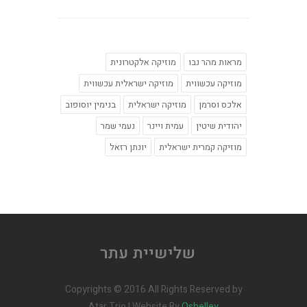
מראות מהר נבו
מוזיקה אלקטרונית
מוזיקה עכשווית
מוזיקה ישראלית עכשווית
אלכס וסרמן
מוזיקה ישראלית
בנימין יוסופוב
יהודית שיטין
עמית ויינר
נעמי שמר
מוזיקה קמרית ישראלית
יונתן רזאל
Copyrights © 2016 All Rights Reserved by
Atar Trio | Website By
Oshelley