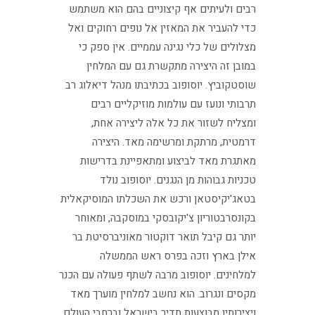
רבים ולעיתים אף קיצוניים בהם הוא משתמש
כדי להעביר את המאזין אל נופים רחוקים ואל
מצלולים של כלי נגינה עממיים. אין ספק כי
במובן זה היצירה מתקשרת גם עם המלחין
שוסטקוביץ. יוסופוב בכתיבתו מנהל דיאלוג רב
תרבותי ונועז עם עולמות מוזיקליים רבים
ומצליח לשזור את כל אלה ליצירה אחת,
דרמטית, מרתקת ומרשימה מאד. היצירה
מאתגרת מאד לביצוע ומתאפיינת בדרישות
טכניות גבוהות מן הנגנים. יוסופוב נולד
בטאג'יקיסטאן ורכש את השכלתו המוסיקאלית
בקונסרבטוריון צ'יקובסקי במוסקבה, ומאוחר
יותר גם קיבל תואר דוקטור מאוניברסיטת בר
אילן בארץ וזכה בפרס ראש הממשלה
למלחינים. יוסופוב מרבה לשתף פעולה עם הכנר
מקסים ונגרוב. הוא נחשב למלחין מוערך מאד
ויצירותיו מבוצעות תדיר בישראל וברחבי העולם.