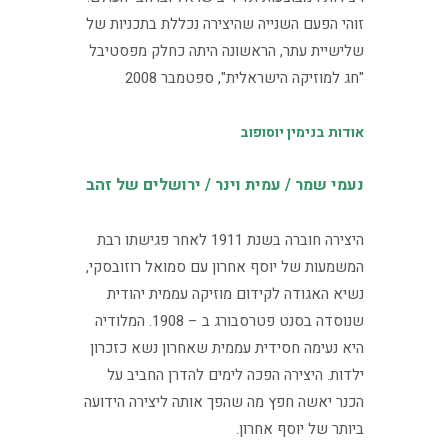
זוהי הפעם השנייה שהיצירה נכללת בתכניות של
שלישיית עתר, הראשונה היתה כחלק מפסטיבל
"חג למוזיקה הישראלית", ספטמבר 2008
אודות בנימין יוסופוב
נעמי שמר / עמית וינר / ירושלים של זהב
היצירה חוברה בשנת 1911 לאחר פגישתו רבת
המשמעות של יוסף אחרון עם סמואל רוזובסקי,
נשיא האגודה לקידום מוזיקה עממית יהודית
שנוסדה בסנט פטרסבורג ב – 1908. המלודיה
היא נעימה חסידית עממית שאחרון נשא כזכרון
ילדות. היצירה הפכה לימים להדרן החביב על
הכנר יאשה חפץ מה שהפך אותה ליצירה הידועה
ביותר של יוסף אחרון.