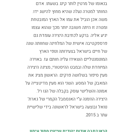
בנאומו של מרטין לותר קינג בשעתו. אדם
החותר למטרה נעלה שהיא מחוץ להישג ידו.
משה אכן הוביל את עמו אל הארץ המובטחת
ומטרה זו היתה חשובה יותר מכך שהוא עצמו
יגיע אליה. ברקע לכתיבת היצירה עומדת גם
פרספקטיבה אישית של המלחינה שחוותה שנה
של חיים בישראל בצעירותה ונופי הארץ
המונומנטליים השאירו עליה חותם עז. באוירה
המיוחדת שלה ובמבט ההיסטורי, מציגה היצירה
מעין סיפור בשלושה פרקים. הראשון מציג את
המאבק של המסע. השני הוא מעין מדיטצייה על
אמונה והשלישי עוסק בקבלה של הגו רל.
היצירה הוזמנה ע"י האנסמבל הקמרי של גארת'
נוואל ובוצעה בישראל לראשונה בידי שלישיית
עתר ב 2015.
קראו כתבה אודות יהודית שייטין מתוך עיתון