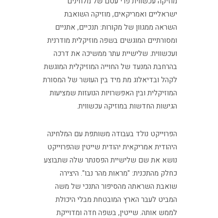
מוזיקה עכשווית פרי עטם של מלחינים
ישראליים ואמריקאים, מוזיקה השואבת
השראה ממגוון של מקורות: תנכיים, אתניים
ומסורתיים המוגשים בשפה מוזיקלית מודרנית
ועכשווית. שלישיית עתר ממשיכה את דרכה
בהרחבת המנעד של החוייה המוזיקלית המוגשת
לקהל ובדיאלוג מת מיד בין העושר של המסורת
המוזיקלית ובין האפשרויות הנועזות שמציעות
הגישות החדשות במוזיקה עכשווית.
הפרוייקט נולד בעבודה משותפת עם המלחינה
היהודית אמריקאית יהודית שייטין שהפרוייקט
נושא את שם שלישיית הפסנתר שלה שתבוצע
כחלק מהתכנית: "מראות מהר נבו". היצירה
שואבת השראתה מהסיפור התנכי של משה
המביט לעבר הארץ המובטחת מבלי היכולת
לממש אותה. שייטין, בשפה חדה ומדוייקת