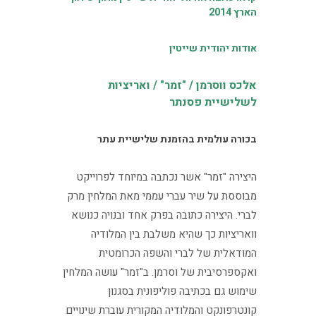
הארץ 2014
אודות יהודית שייטין
אלכס ווסרמן / "זמר" / ואריציות
לשלישיית פסנתר
בכורה עולמית בהזמנת שלישיית עתר
היצירה "זמר" אשר נכתבה במיוחד לפרוייקט
מבוססת על שיר עברי עממי מאת המלחין מרק
לברי. היצירה כתובה בפרק אחד ובנויה כנושא
וואריציות כך שהיא משלבת בין המלודיה
המודאלית של לברי והשפה הכרומטית
ואקספרסיבית של וסרמן. ב"זמר" עושה המלחין
שימוש גם בכתיבה פוליפונית בסגנון
קונטרפונקט והמלודיה המקורית עוברת שינויים