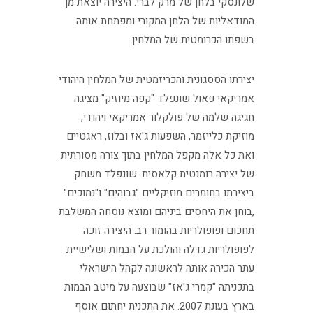
שלונסקי בלחן של מרק לברי. היצירה יוצאת מן
המודאליות של הלחן המקורי ומפתחת אותה
בשפתו הכרומטית של המלחין.
יצירתו הססגונית והכריזמטית של המלחין היהודי
אמריקאי פאול שונפלד "קפה מיוזיק" מציגה
חגיגה שלמה של פולקלור אמריקאי ויהודי,
מוזיקת כלייזמר, השפעות ג'אז ובלוז, ראגטיים
ואת כל אלה מקפל המלחין בתוך צורה מסורתית
של יצירה רומנטית קלאסית. שונפלד משחק
ביצירתו בחומרים מוזיקליים "גבוהים" ו"נמוכים"
,בוחן את היחסים ביניהם ומוצא נוסחה המשלבת
תחכום ופופולריות בהומור רב. היצירה זוכה
לפופולריות גדלה והולכת על הבמות ושלישיית
עתר הכירה אותה לראשונה לקהל הישראלי
בתכניתה "קמרי ג'אז" שבוצעה על מיטב הבמות
בארץ בעונת 2007. את התכנית יחתום אוסף