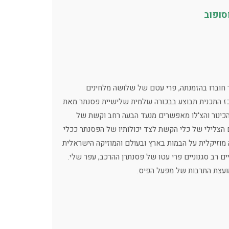
סופוב
ר חוברו בהזמנתה, פרי עטם של שלושה מלחינים
ז התכנית תבוצע בבכורה עולמית שלישיית פסנתר מאת
שלמה לאחרונה. הפסנתר הכינור והצ'לו מאפשרים מנעד הבעה רחב וקשת של
 הצלילי של כלי הקשת לצד יכולותיו של הפסנתר ככלי
נת בימים אלה 27 עונות רצופות של עשייה מוזיקלית על הבמות בארץ ובעולם והמוזיקה הישראלית
ם רב סגנוניים פרי עטו של פסנתרן ההרכב, עפר שלי.
ועצת התרבות של מפעל הפיס.