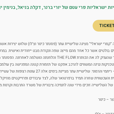
ת ישראליות פרי עטם של יורי ברנר, דקלה בניאל, בנימין יו
TICKE
 "קמרי ישראלי" מציגה שלישיית עתר (פסנתר כינור וצ'לו) שלוש יצירות אש
ם בולטים אשר כל אחד מהם מייצג שפה ונקודת מבט ייחודית ואישית. במרכ
יורי ברנר שהעניק לה את הכותרת THE FLOW והלחנתה הו
טכניקות נגינה המשווים להרכב אפקט של תזמורת קטנה המפגישה בין עולמם
הקשה – ריתמי והרמוני. שלישיית עתר מציי
 והעכשווית שזורה תמיד ברפרטואר שלה, לצד עיבודים ופרוייקטים מוזיקליי
של השלישייה זוכים מידי שנה לתמיכה ציבורית של משרד התרבות וקרנות מ
ר – כינור